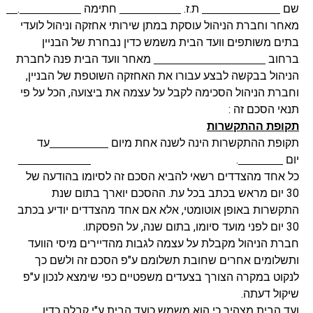
שם
ת.ז.
חתימה
.
מאחר וחברת הניהול עוסקת במתן שירותי אחזקה וניהול לועדי
בתים משותפים וועד הבית משמש כדין נבחרת של הבניין
ברחוב
מאחר וועד הבית פנה לחברת
הניהול בבקשה לבצע עבורו את האחזקה השוטפת של הבניין,
וחברת הניהול הסכימה לקבל על עצמה את ביצועה, הכל על פי
תנאי הסכם זה :
תקופת ההתקשרות
תקופת ההתקשרות הינה לשנה אחת מיום
עד
יום
.
כל אחד מהצדדים רשאי להביא הסכם זה לסיומו בהודעה של
30 יום מראש בכתב בכל עת. ההסכם יוארך בתום שנת
התקשרות באופן אוטומטי, אלא אם אחד מהצדדים יודיע בכתב
30 יום לפני מועד סיומו, בתום שנה, על הפסקתו.
חברת הניהול מקבלת על עצמה לגבות מהדיירים מיסי הוועד
ותשלומים אחרים שחובת תשלומם ע"פ הסכם זה ולשם כך
לנקוט במקרה הצורך בצעדים משפטיים כפי שימצא לנכון ע"פ
שיקול דעתה.
ועד הבית מצהיר כי הוא משמש כועד הבית ע"י קבלה כדין