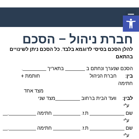
פתח סרגל נגישות
חברת ניהול – הסכם
להלן הסכם בסיסי לדוגמא בלבד. כל הסכם ניתן לשינויים
בהתאם
הסכם שנערך ונחתם ב
בתאריך
.
בין:
חברת הניהול חותמת +
חתימה
מצד אחד
לבין:
וועד הבית ברחוב
מצד שני
ע"י
שם
ת.ז.
חתימה
.
ע"י
שם
ת.ז.
חתימה
.
ע"י