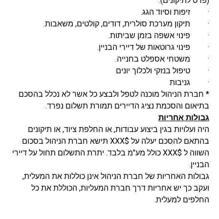
(פרט לתיקונים).
· זיפות וסיוד הגג.
· תיקון מערכת סולרית, דודים, קולטים, משאבות.
· פינוי אשפה בזמן שביתות.
· פינוי גרוטאות של דיירי הבניין.
· משטחי אספלט בחנייה.
· טיפול בנזקי ולכלוך יונים
· גניבות
* חברת הניהול מוכנה לטפל ולבצע כל אשר לא נכלל בהסכם
בתיאום והסכמת נציג הדיירים תמורת תשלום נפרד.
גבולות אחריות
היה ועלויות בגין ביצוע עבודות, או החלפת ציוד, או תיקונים
בהתאם להסכם יעלה על $
XXX
תישא חברת הניהול בסכום
השווה ל $
XXX
כולל מע"מ בלבד. יתרת התשלום תחול על דיירי
הבניין.
גבולות האחריות של חברת הניהול אינן כוללות את המעלית,
ועקב כך יש אחריות דרך חברת המעליות, הכוללת את כל
החלפים למעלית.