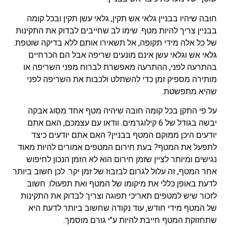
חובה שיהיו בבניין גלאי אש תקין, גלאי עשן תקין ובכל קומה
בבניין צריך להיות מטף. שימו לב שחייבים לבדוק את התקינות
של כל אלה מידי תקופה, אל תשאירו אותם ללא בדיקה שוטפת.
גלאי אש וגלאי עשן אינם מונעים שריפה אבל הם הכרחיים
בהתרעה לפני, ההתרעה מאפשרת לברוח מפני השריפה או
מותירה מספיק זמן כדי להשתלט ולכבות את השריפה לפני
שהיא מתפשטת.
על פי התקן בכל קומה חובה שיהיה מטף אחד מסוג אבקה
יבשה בגודל של 6 קילוגרמים. וודאו עם עצמכם, האם אתם
יודעים היכן ממוקם המטף בבניין? האם אתם יודעים כיצד
לתפעל את המטף? בעת חירום המטפים אמורים להיות מאוד
נגישים ומיותר לציין שזמן חירום הוא לא הזמן הנכון לחיפוש
אחר המטף, זה עלול לגרום לבזבוז של זמן יקר. לכן חשוב ביותר
לדעת באופן כללי את מיקומו של המטף ואת תפעולו. חשוב
לזכור שיש למטפים תאריכי תפוגה וצריך לבדוק את התקינות
של המטף מידי חודש, עוד נקודה שחשוב ביותר לדעת היא
שתחזוקת המטף חייבת להיות ע"י גורם מוסמך.