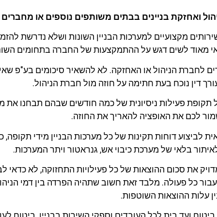
ול ואחזקת בניינים בבתים משותפים נוספים או מחברים
ותים מקצועיים למערכות הבניין השונות ושלא נדרשת להזמי
דאי מאוד לשים דגש על ההתמקצעות של החברה בתחומים השונ
רים לחברת הניהול או האחזקה. לא להשאיר סיכומים בע"פ שאי
עורך דין נוכח בעת חתימה על חוזה מול חברת הניהול.
 תקופת פעילות ניסיונית של כמה חודשים שבהם תבחנו את מ
מור לכם את האופציה להאריך את החוזה.
 לביצוע דוחות תקינות של כל מערכות הבניין מידי תקופה, 
איתור בלאי של מערכת כיבוי אש, גנראטור ויתר המערכות.
יק את סכום ההוצאות של כל פעילויות התחזוקה, לא כדאי לב
ור כל פעולה. מלבד זאת חשוב שתהיה הפרדה בין דמי הניהו
 עלות ההוצאות השוטפות.
וח ועד בית לכל העובדים וספקי השירות בבניין. ביטוח לעו